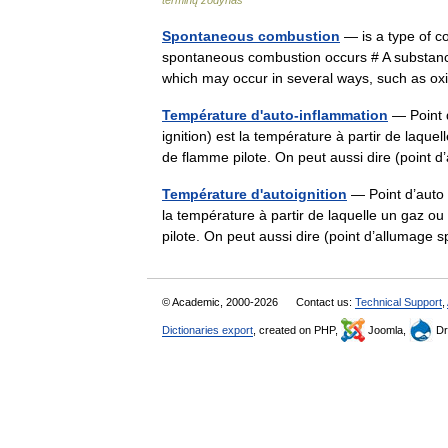
terminų žodynas
Spontaneous combustion
— is a type of c
spontaneous combustion occurs # A substance 
which may occur in several ways, such as 
Température d'auto-inflammation
— Point d
ignition) est la température à partir de laq
de flamme pilote. On peut aussi dire (poin
Température d'autoignition
— Point d’auto i
la température à partir de laquelle un gaz 
pilote. On peut aussi dire (point d’allumag
© Academic, 2000-2026
Contact us:
Technical Support
,
Dictionaries export
, created on PHP,
Joomla,
Dr