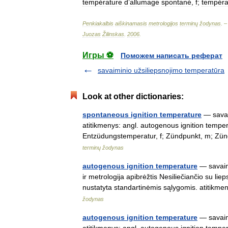
température
d
’
allumage
spontané
,
f
;
tempéra
Penkiakalbis
aiškinamasis
metrologijos
terminų
žodynas
. 
Juozas
Žilinskas
.
2006
.
Игры ⚽
Поможем написать реферат
savaiminio užsiliepsnojimo temperatūra
Look at other dictionaries:
spontaneous ignition temperature
— savaim
atitikmenys: angl. autogenous ignition tempe
Entzüdungstemperatur, f; Zündpunkt, m; Z
terminų žodynas
autogenous ignition temperature
— savaimi
ir metrologija apibrėžtis Nesiliečiančio su l
nustatyta standartinėmis sąlygomis. atitik
žodynas
autogenous ignition temperature
— savaimi