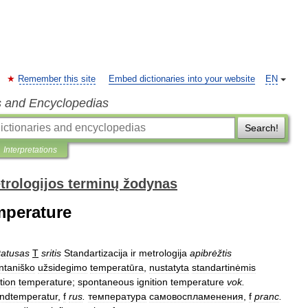
Remember this site
Embed dictionaries into your website
EN
s and Encyclopedias
Search!
Interpretations
trologijos terminų žodynas
mperature
tatusas
T
sritis
Standartizacija
ir
metrologija
apibrėžtis
ntaniško
užsidegimo
temperatūra
,
nustatyta
standartinėmis
ition
temperature
;
spontaneous
ignition
temperature
vok
.
ndtemperatur
,
f
rus
.
температура
самовоспламенения
,
f
pranc
.