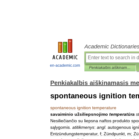
Academic Dictionarie
en-academic.com
Penkiakalbis aiškinamasis metrologijos terminų žodynas
Penkiakalbis aiškinamasis me
spontaneous ignition te
spontaneous
ignition
temperature
savaiminio
užsiliepsnojimo
temperatūra
s
Nesiliečiančio
su
liepsna
naftos
produkto
spo
sąlygomis
.
atitikmenys
:
angl
.
autogenous
ign
Entzündungstemperatur
,
f
;
Zündpunkt
,
m
;
Zü