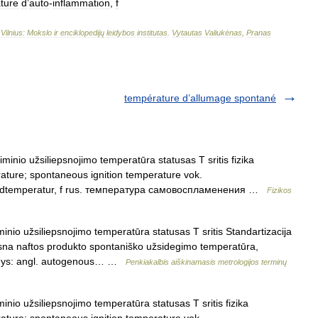
ture
d
’
auto
-
inflammation
,
f
–
Vilnius:
Mokslo
ir
enciklopedijų
leidybos
institutas
.
Vytautas
Valiukėnas
,
Pranas
température d’allumage spontané
inio užsiliepsnojimo temperatūra statusas T sritis fizika
rature; spontaneous ignition temperature vok.
ündtemperatur, f rus. температура самовоспламенения …
Fizikos
nio užsiliepsnojimo temperatūra statusas T sritis Standartizacija
iepsna naftos produkto spontaniško užsidegimo temperatūra,
menys: angl. autogenous… …
Penkiakalbis aiškinamasis metrologijos terminų
nio užsiliepsnojimo temperatūra statusas T sritis fizika