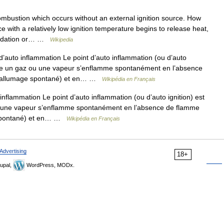
ombustion which occurs without an external ignition source. How
with a relatively low ignition temperature begins to release heat,
oxidation or… …
Wikipedia
’auto inflammation Le point d’auto inflammation (ou d’auto
uelle un gaz ou une vapeur s’enflamme spontanément en l’absence
t d’allumage spontané) et en… …
Wikipédia en Français
nflammation Le point d’auto inflammation (ou d’auto ignition) est
ou une vapeur s’enflamme spontanément en l’absence de flamme
e spontané) et en… …
Wikipédia en Français
Advertising
18+
upal,
WordPress, MODx.